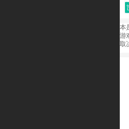
本
游
取