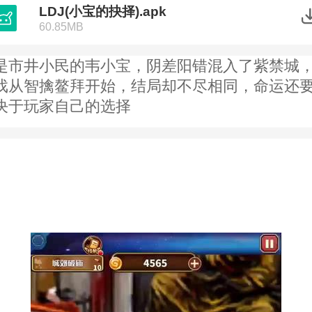
LDJ(小宝的抉择).apk
60.85MB
是市井小民的韦小宝，阴差阳错混入了紫禁城
戏从智擒鳌拜开始，结局却不尽相同，命运还
决于玩家自己的选择